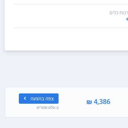
צפה
בהצעה
4,386 ₪
ב-וולט סטריט