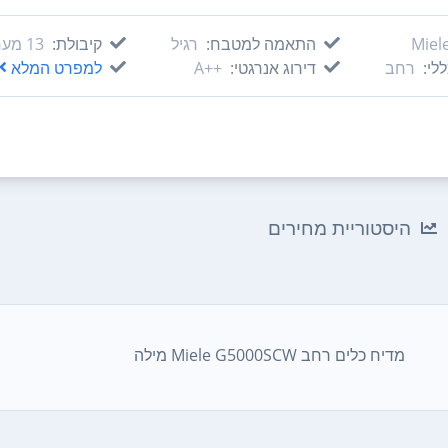
Miel
התאמה למטבח:
רגיל
קיבולת:
13‏ מערכות כלים
לי:
רחב
דירוג אנרגטי:
++A
למפרט המלא
היסטוריית מחירים
מדיח כלים ‏רחב Miele G5000SCW מילה