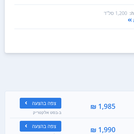
:
1,200‏ סל"ד
צפה
בהצעה
1,985 ₪
ב-בסט אלקטריק
צפה
בהצעה
1,990 ₪