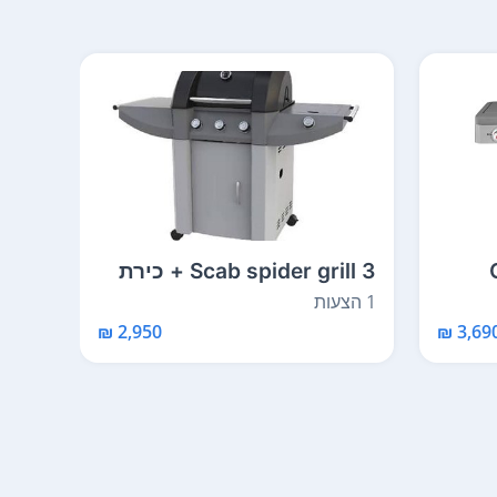
Scab spider grill 3 + כירת
on 2
צד
1 הצעות
1 הצעות
3,690 
2,950 ₪