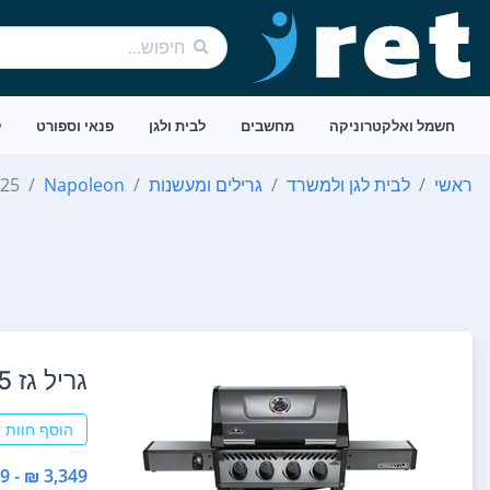
חשמל ואלקטרוניקה
מחשבים
לבית ולגן
פנאי וספורט
ל
ראשי
לבית לגן ולמשרד
גרילים ומעשנות
Napoleon
425
‏גריל ‏גז Napoleon Freestyle 425
הוסף חוות 
3,349 ₪ - 3,349 ₪