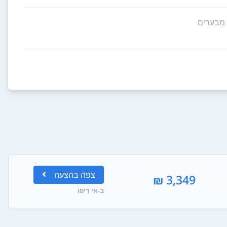
צפה
בהצעה
3,349 ₪
ב-אי דיפו