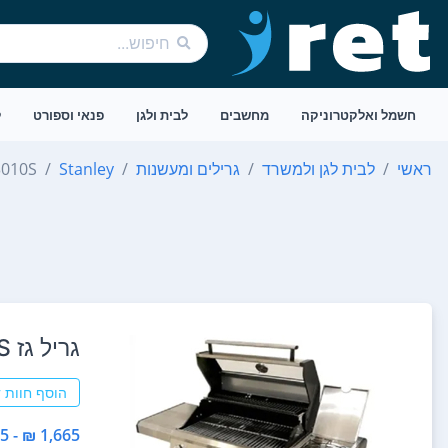
חשמל ואלקטרוניקה
מחשבים
לבית ולגן
פנאי וספורט
ל
ראשי
לבית לגן ולמשרד
גרילים ומעשנות
Stanley
010S
‏גריל ‏גז Stanley HABQ-3010S
הוסף חוות 
1,665 ₪ - 1,665 ₪