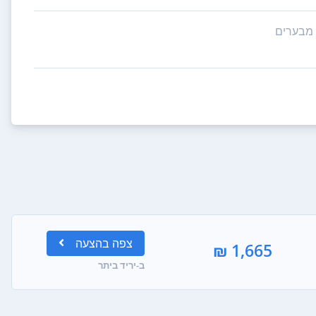
צפה
בהצעה
1,665 ₪
ב-יריד ביתר