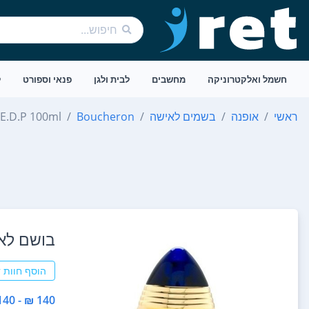
חשמל ואלקטרוניקה
מחשבים
לבית ולגן
פנאי וספורט
ל
ראשי
אופנה
בשמים לאישה
Boucheron
E.D.P 100ml
בושם לאשה heron E.D.P 100ml
הוסף חוות 
140 ₪ - 140 ₪