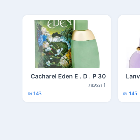
inen
Cacharel Eden E . D . P 30
Lanvi
60ml
ml
1 הצעות
1 הצעות
143 ₪
145 ₪