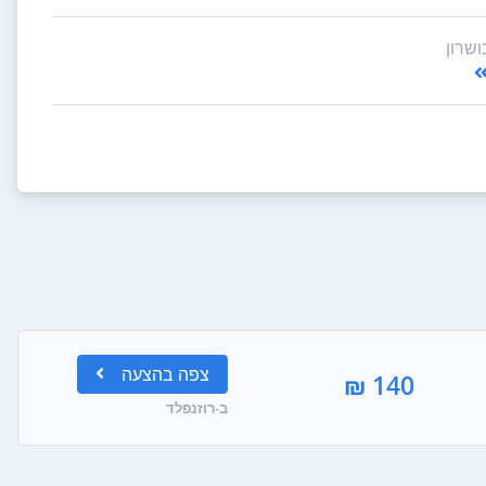
ושרון
צפה
בהצעה
140 ₪
ב-רוזנפלד