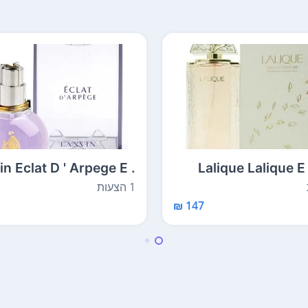
n Eclat D ' Arpege E .
Lalique Lalique E 
D . P 100 ml
1 הצעות
147 ₪