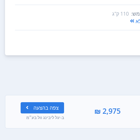
ש:
110‏ ק"ג
א
צפה
בהצעה
2,975 ₪
ב-יגל ליבינג וול בע״מ