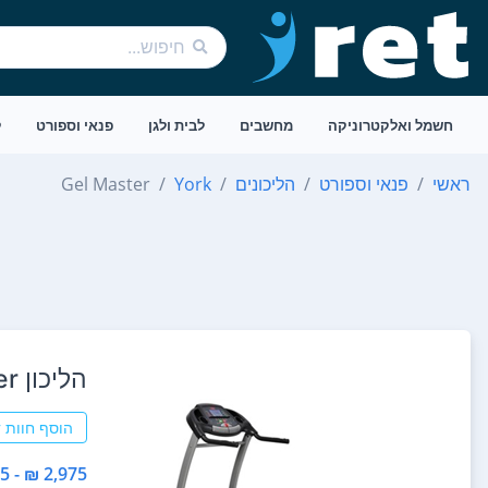
חשמל ואלקטרוניקה
מחשבים
לבית ולגן
פנאי וספורט
ל
ראשי
פנאי וספורט
הליכונים
York
Gel Master
הליכון York Gel Master יורק
הוסף חוות 
2,975 ₪ - 2,975 ₪