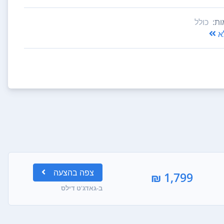
ות:
כולל
א
צפה
בהצעה
1,799 ₪
ב-גאדג'ט דילס