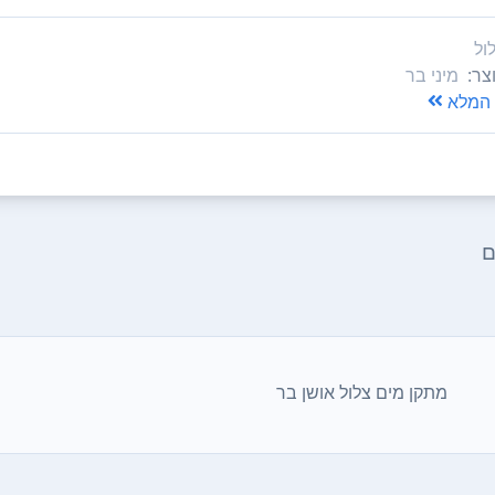
ול
צר:
מיני בר
המלא
ם
מתקן מים ‏צלול אושן בר