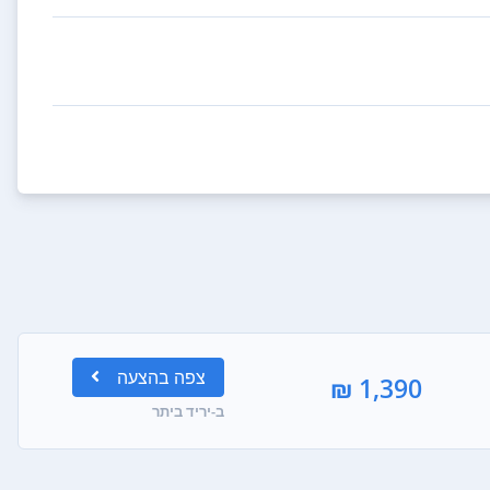
צפה
בהצעה
1,390 ₪
ב-יריד ביתר