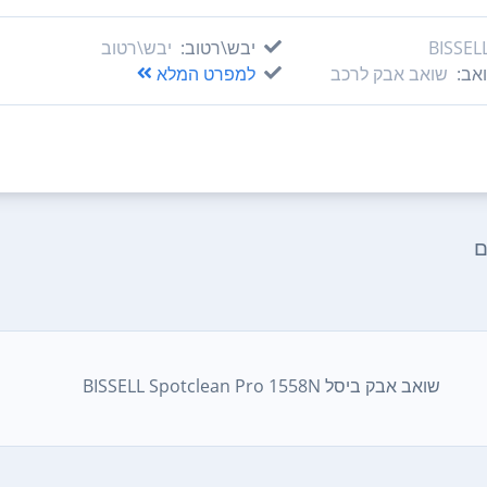
BISSEL
יבש\רטוב:
יבש\רטוב
אב:
שואב אבק לרכב
למפרט המלא
ם
שואב אבק ביסל BISSELL Spotclean Pro 1558N