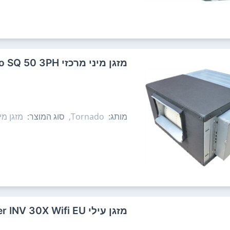
‏מזגן מיני מרכזי Tornado WD INV Pro SQ 50 3PH ‏5.0 ‏כ"ס טורנדו
מותג:
Tornado,
סוג המוצר:
מזגן מינ
‏מזגן עילי Tornado Master INV 30X Wifi EU ‏2.5 ‏כ"ס טורנדו