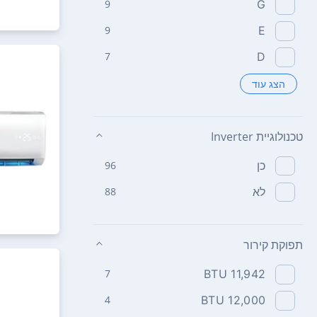
9
G
9
E
7
D
הצג עוד
טכנולוגיית Inverter
כן
96
לא
88
תפוקת קירור
7
11,942 BTU
4
12,000 BTU