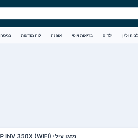
בית ולגן
ילדים
בריאות ויופי
אופנה
לוח מודעות
כניסה
מזגן עילי TOP INV 350X (WIFI) שנת 2022 Tornado טורנדו