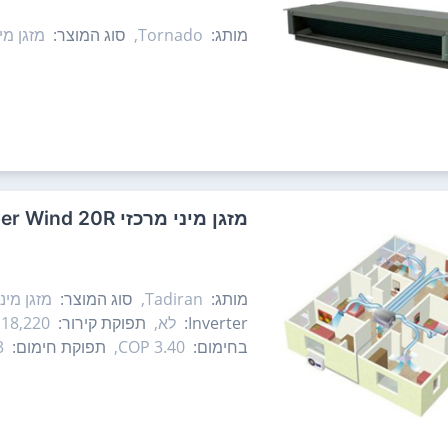
מותג:
Tornado,
סוג המוצר:
מזגן מינ
‏מזגן מיני מרכזי Tadiran Super Wind 20R ‏2.0 ‏כ"ס תדיראן
מותג:
Tadiran,
סוג המוצר:
מזגן מיני
Inverter:
לא,
תפוקת קירור:
18,220 BTU,
בחימום:
3.40 COP,
תפוקת חימום:
U