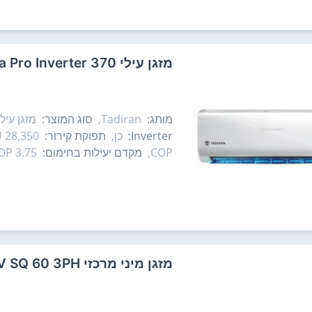
‏מזגן עילי Tadiran Alpha Pro Inverter 370 ‏3.5 ‏כ"ס תדיראן
מותג:
Tadiran,
סוג המוצר:
מזגן עילי
Inverter:
כן,
תפוקת קירור:
28,350 BTU,
COP,
מקדם יעילות בחימום:
3.75 COP
‏מזגן מיני מרכזי Tornado Slim INV SQ 60 3PH ‏6.0 ‏כ"ס טורנדו