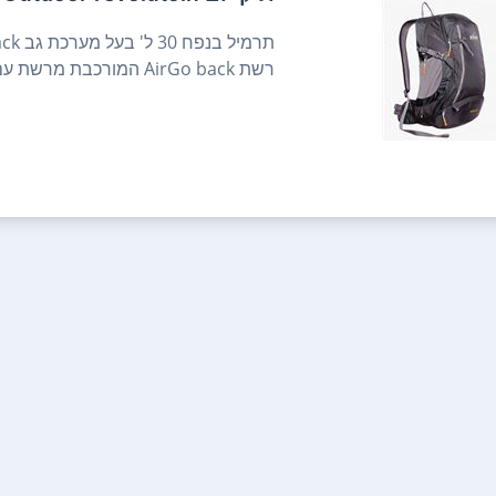
רשת AirGo back המורכבת מרשת עם ריפוד באז...