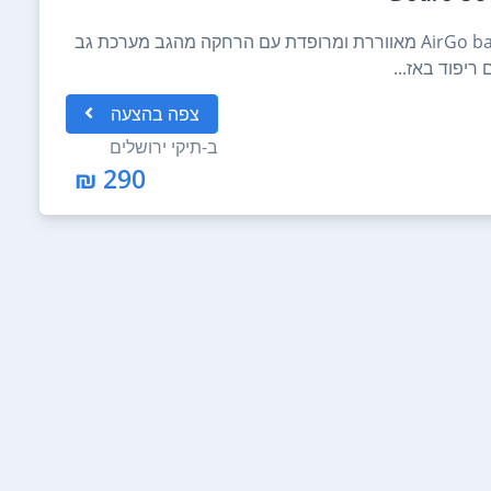
תרמיל בנפח 30 ל' בעל מערכת גב AirGo back מאווררת ומרופדת עם הרחקה מהגב מערכת גב
צפה
בהצעה
ב-
תיקי ירושלים
290 ₪