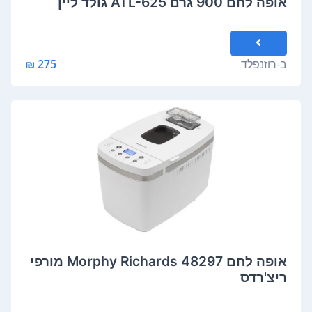
אופה לחם 900 גרם ATL-625 גולד ליין
ב-
רוזנפלד
275 ₪
אופה לחם 48297 Morphy Richards מורפי
ריצ'רדס