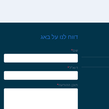
דווח לנו על באג
שם
*
דוא"ל
*
תוכן ההודעה
*