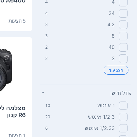
A6400 סוני
4
4
4
24
5 הצעות
3
4.2
3
8
2
40
2
3
הצג עוד
גודל חיישן
1 אינטש
10
R6 קנון
1/2.3 אינטש
20
1/2.33 אינטש
6
1 הצעות