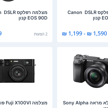
מצלמה רפלקס DSLR ‏ Canon
מצל
נון
EOS 90D קנון
₪
1,590 ₪ - 1,199 ₪
2 הצעות
מצלמה ‏ללא מראה Sony Alpha
מצלמה Fuji X100VI פוג'י