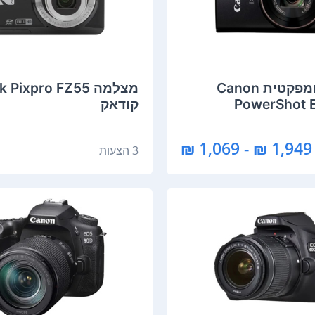
מצלמה ‏קומפקטית Canon
מצלמה Pixpro FZ55
PowerShot 
קודאק
HS/IXUS 285  קנון
1,949 ₪ - 1,069 ₪
3 הצעות