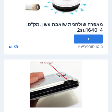
מאפרה שולחנית שואבת עשן .מק"ט:
2su1640-4
ב-
טו סורפרייז יו
85 ₪