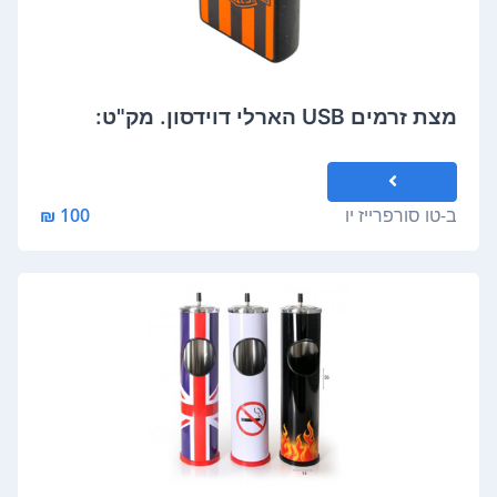
מצת זרמים USB הארלי דוידסון. מק"ט:
ב-
טו סורפרייז יו
100 ₪