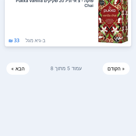
פוקה - צ'אי וניל 20 שקיקים Pukka Vanilla
Chai
ב-
גיא מגל
33 ₪
עמוד 5 מתוך 8
« הקודם
הבא »