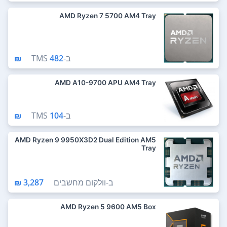
AMD Ryzen 7 5700 AM4 Tray
ב-
482 ₪
TMS
AMD A10-9700 APU AM4 Tray
ב-
104 ₪
TMS
AMD Ryzen 9 9950X3D2 Dual Edition AM5
Tray
ב-
וולקום מחשבים
3,287 ₪
AMD Ryzen 5 9600 AM5 Box