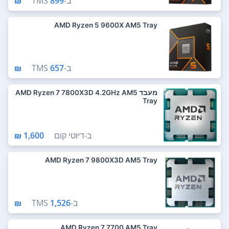
ב-
899 ₪
TMS
AMD Ryzen 5 9600X AM5 Tray
ב-
657 ₪
TMS
מעבד AMD Ryzen 7 7800X3D 4.2GHz AM5
Tray
ב-
דיוטי קום
1,600 ₪
AMD Ryzen 7 9800X3D AM5 Tray
ב-
1,526 ₪
TMS
AMD Ryzen 7 7700 AM5 Tray