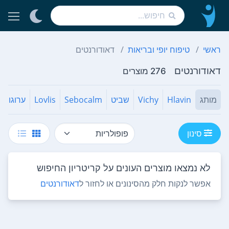
ראשי
טיפוח יופי ובריאות
דאודורנטים
דאודורנטים
276 מוצרים
מותג
Hlavin
Vichy
שביט
Sebocalm
Lovlis
ערוגות
סינון
לא נמצאו מוצרים העונים על קריטריון החיפוש
אפשר לנקות חלק מהסינונים או לחזור ל
דאודורנטים