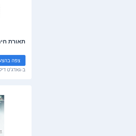
תאורת חירום 12
צפה
בהצע
ב-
גאדג'ט דיל