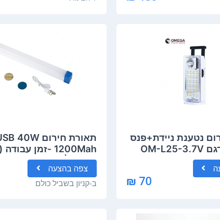
ום נטענת ניידת+פנס
תאורת חירום SB 40W
שעות) | דגם RLO-YDG-40W
ה
צפה
בהצעה
70 ₪
ב-
קניון בשביל כולם