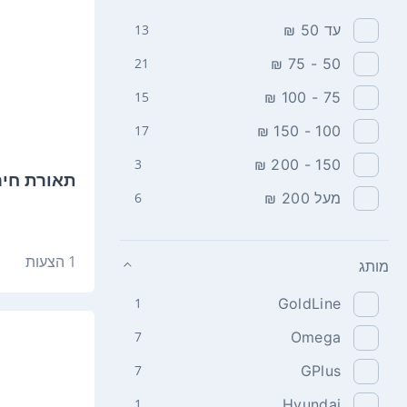
עד 50 ₪
13
21
50 - 75 ₪
15
75 - 100 ₪
17
100 - 150 ₪
3
150 - 200 ₪
תאורת חירום M-6210
מעל 200 ₪
6
1 הצעות
מותג
1
GoldLine
7
Omega
7
GPlus
1
Hyundai