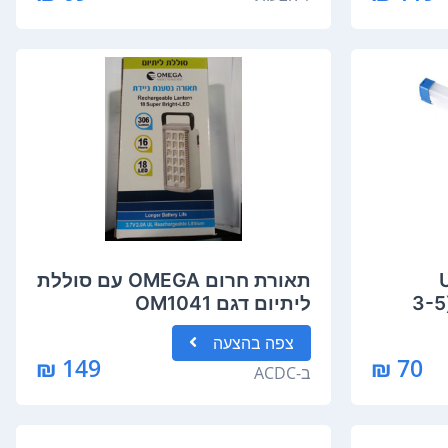
U
תאורת חרום OMEGA עם סוללת
1200Mah -זמן עבודה (3-5
ליתיום דגם OM1041
צפה
בהצעה
149 ₪
70 ₪
ב-
ACDC