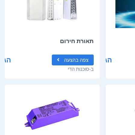
תאורת חירום
הגשת הצעה
הגש
צפה
בהצעה
ב-
סוכנות הדי