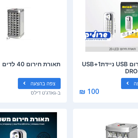
תאורת חירום USB ניידת1+USB
תאורת חירום 40 לדים
DRO
ה
צפה
בהצעה
100 ₪
ב-
גאדג'ט דילס