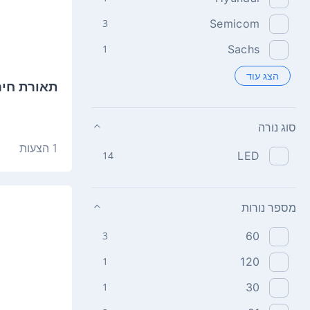
3
Semicom
1
Sachs
הצג עוד
תאורת חירום EF1104
סוג נורה
1 הצעות
14
LED
מספר נורות
3
60
1
120
1
30