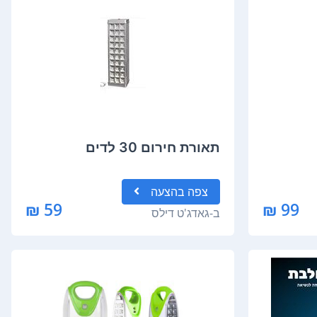
תאורת חירום 30 לדים
צפה
בהצעה
59 ₪
99 ₪
ב-
גאדג'ט דילס