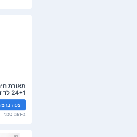
תאורת חיר
24+1 לד דגם OM-L25-3.7V
צפה
בהצע
ב-
הום טכני