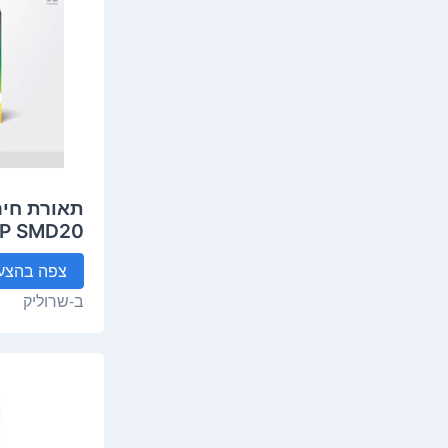
P SMD20
צפה
בהצע
ב-
שרוליק