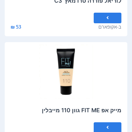
לוריאל פודרה טרו מאץ' ‎ ‎C‎3
ב-
אקופארם
53 ₪
מייק אפ FIT ME גוון 110 מייבלין