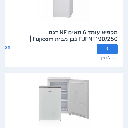
מקפיא עומד 6 תאים NF דגם
FJFNF190/250 לבן מבית Fujicom |
פוגיקום
הגשת
ב-
סל-טק