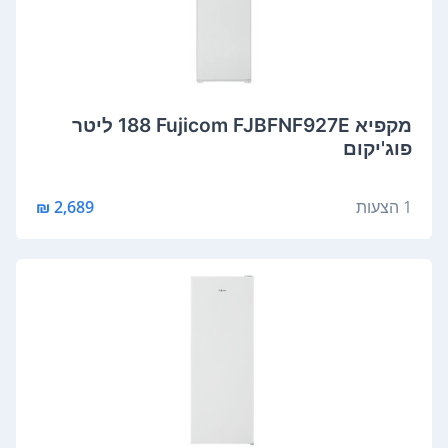
מקפיא Fujicom FJBFNF927E ‏188 ‏ליטר
פוג'יקום
1 הצעות
2,689 ₪