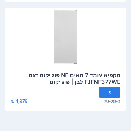
מקפיא עומד 7 תאים NF פוג'יקום דגם
FJFNF377WE לבן | פוג'יקום
ב-
סל-טק
1,979 ₪