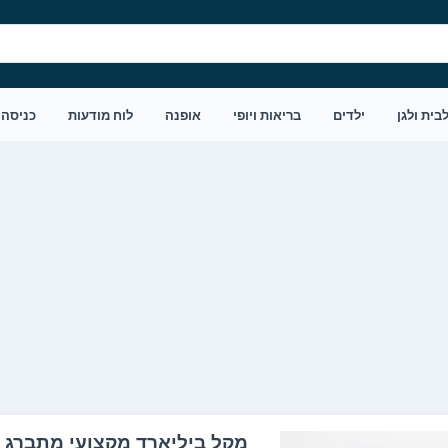
בית ולגן
ילדים
בריאות ויופי
אופנה
לוח מודעות
כניסה
מקל ביליארד מקצועי מתברג 145 סמ דגם PACIFIX 4503