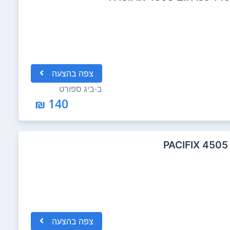
צפה
בהצעה
ב-
ביג ספורט
140 ₪
צפה
בהצעה