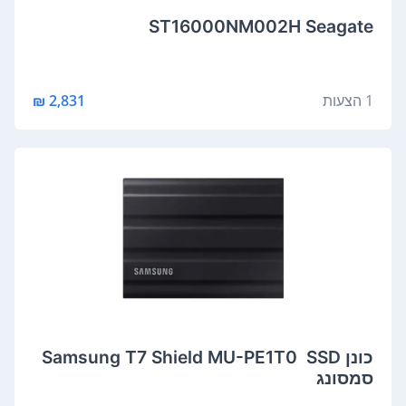
ST16000NM002H Seagate
1 הצעות
2,831 ₪
כונן SSD ‏ Samsung T7 Shield MU-PE1T0
סמסונג