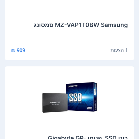
MZ-VAP1T0BW Samsung סמסונג
1 הצעות
909 ₪
כונן SSD ‏ ‏פנימי Gigabyte GP-