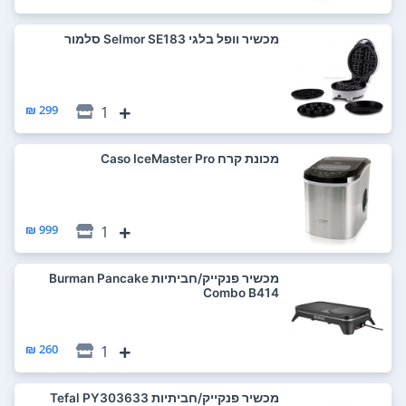
‏מכשיר וופל בלגי Selmor SE183 סלמור
299 ₪
1
‏מכונת קרח Caso IceMaster Pro
999 ₪
1
‏מכשיר פנקייק/חביתיות Burman Pancake
Combo B414
260 ₪
1
‏מכשיר פנקייק/חביתיות Tefal PY303633