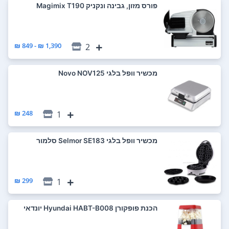
‏פורס מזון, גבינה ונקניק Magimix T190
1,390 ₪ - 849 ₪
2
‏מכשיר וופל בלגי Novo NOV125
248 ₪
1
‏מכשיר וופל בלגי Selmor SE183 סלמור
299 ₪
1
‏הכנת פופקורן Hyundai HABT-B008 יונדאי