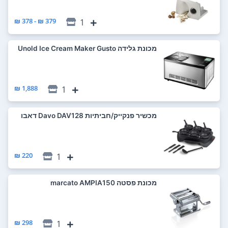
379 ₪ - 378 ₪
1
‏מכונת גלידה Unold Ice Cream Maker Gusto
1,888 ₪
1
‏מכשיר פנקייק/חביתיות Davo DAV128 דאבו
220 ₪
1
‏מכונת פסטה marcato AMPIA150
298 ₪
1