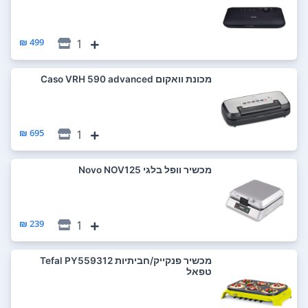
499 ₪
1
‏מכונת וואקום Caso VRH 590 advanced
695 ₪
1
‏מכשיר וופל בלגי Novo NOV125
239 ₪
1
‏מכשיר פנקייק/חביתיות Tefal PY559312
טפאל