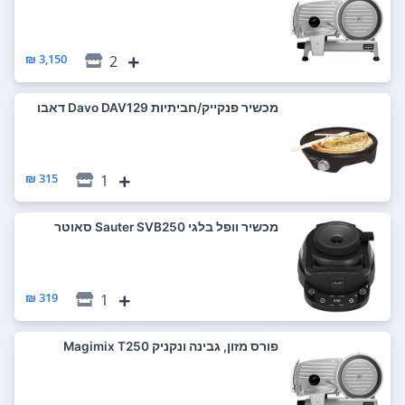
3,150 ₪
2
‏מכשיר פנקייק/חביתיות Davo DAV129 דאבו
315 ₪
1
‏מכשיר וופל בלגי Sauter SVB250 סאוטר
319 ₪
1
‏פורס מזון, גבינה ונקניק Magimix T250