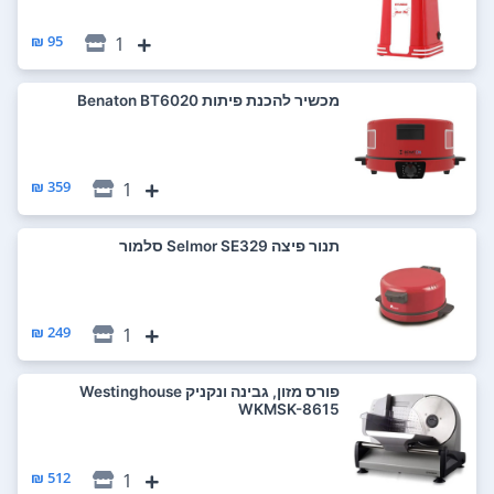
95 ₪
1
‏מכשיר להכנת פיתות Benaton BT6020
359 ₪
1
‏תנור פיצה Selmor SE329 סלמור
249 ₪
1
‏פורס מזון, גבינה ונקניק Westinghouse
WKMSK-8615
512 ₪
1