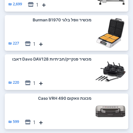
2,699 ₪
1
‏מכשיר וופל בלגי Burman B1970
227 ₪
1
‏מכשיר פנקייק/חביתיות Davo DAV128 דאבו
220 ₪
1
‏מכונת וואקום Caso VRH 490
599 ₪
1