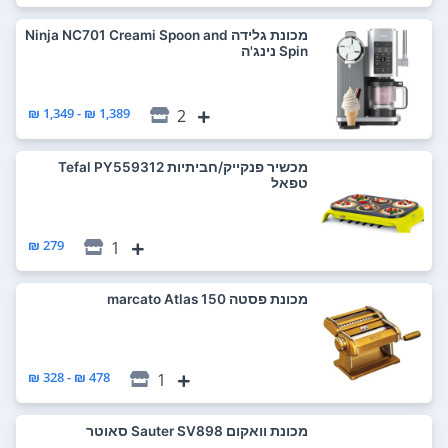
‏מכונת גלידה Ninja NC701 Creami Spoon and
Spin נינג'ה
1,389 ₪ - 1,349 ₪
2
‏מכשיר פנקייק/חביתיות Tefal PY559312
טפאל
279 ₪
1
‏מכונת פסטה marcato Atlas 150
478 ₪ - 328 ₪
1
‏מכונת וואקום Sauter SV898 סאוטר