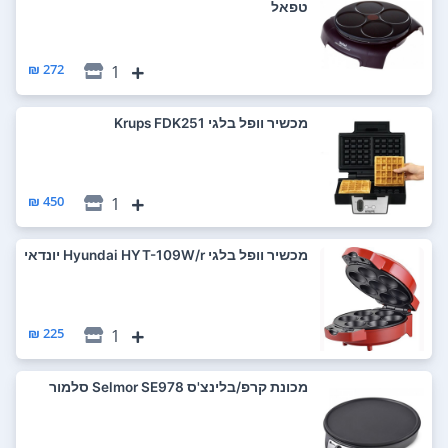
טפאל
272 ₪
1
‏מכשיר וופל בלגי Krups FDK251
450 ₪
1
‏מכשיר וופל בלגי Hyundai HYT-109W/r יונדאי
225 ₪
1
‏מכונת קרפ/בלינצ'ס Selmor SE978 סלמור