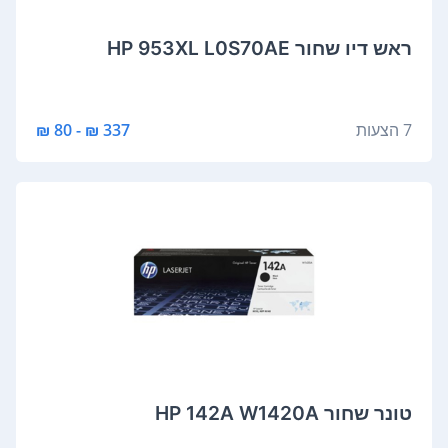
‏ראש דיו ‏שחור HP 953XL L0S70AE
7 הצעות
337 ₪ - 80 ₪
‏טונר ‏שחור HP 142A W1420A