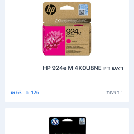
‏ראש דיו HP 924e M 4K0U8NE
1 הצעות
126 ₪ - 63 ₪