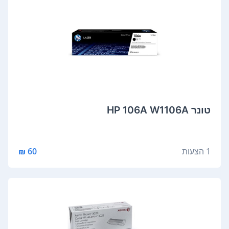
‏טונר HP 106A W1106A
1 הצעות
60 ₪