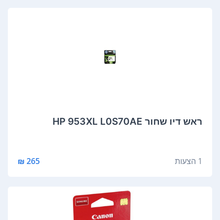
‏ראש דיו ‏שחור HP 953XL L0S70AE
1 הצעות
265 ₪