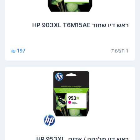
‏ראש דיו ‏שחור HP 903XL T6M15AE
1 הצעות
197 ₪
‏ראש דיו מג'נטה / אדום ‏ HP 953XL