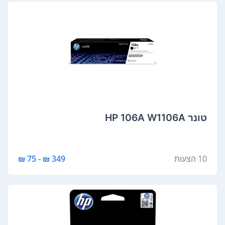
‏טונר HP 106A W1106A
10 הצעות
349 ₪ - 75 ₪