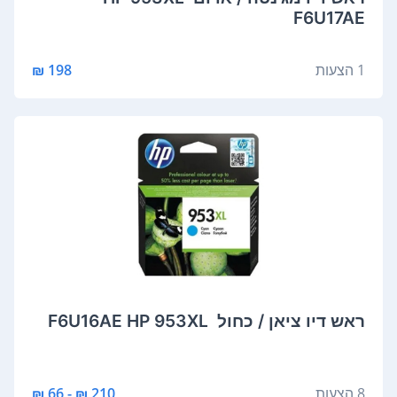
F6U17AE
1 הצעות
198 ₪
‏ראש דיו ציאן / כחול ‏ 953XL‏ F6U16AE HP
8 הצעות
210 ₪ - 66 ₪