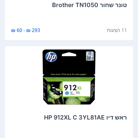
‏טונר ‏שחור Brother TN1050
11 הצעות
293 ₪ - 60 ₪
‏ראש דיו HP 912XL C 3YL81AE