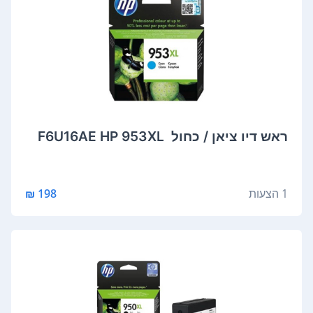
‏ראש דיו ציאן / כחול ‏ 953XL‏ F6U16AE HP
1 הצעות
198 ₪