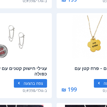
ב-
גולדי&#39;ס
- פרח קטן עם
עגילי חישוק קטנים עם
כפולה
ה
צפה
בהצעה
199 ₪
ב-
גולדי&#39;ס