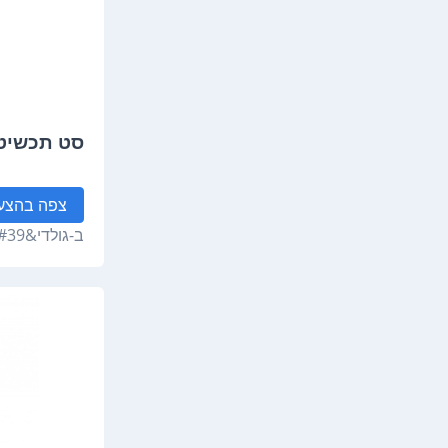
סט תכשיטי
צפה
בהצע
ב-
גולדי&#39;ס