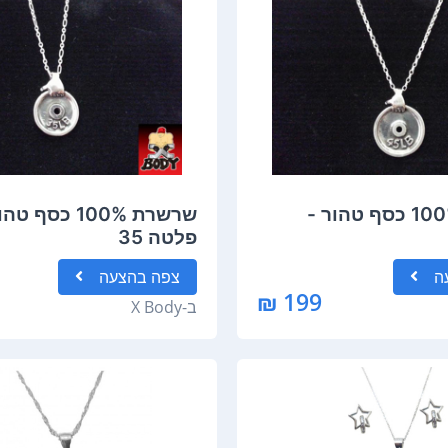
שרשרת 100% כסף טהור -
שרשרת 100% כסף ט
פלטה 35
ה
צפה
בהצעה
199 ₪
ב-
X Body