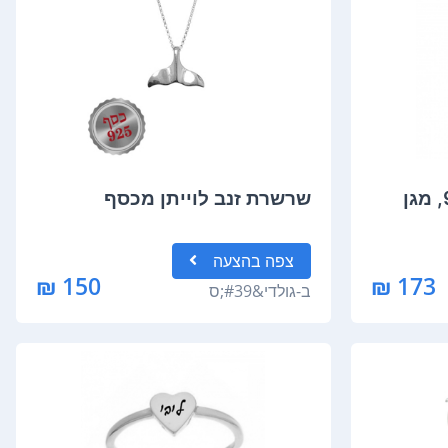
תליון כסף סטרלינג 925, מגן
שרשרת זנב לוייתן מכסף
צפה
בהצעה
150 ₪
173 ₪
ב-
גולדי&#39;ס