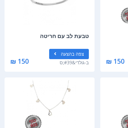
טבעת לב עם חריטה
צפה
בהצעה
150 ₪
150 ₪
ב-
גולדי&#39;ס