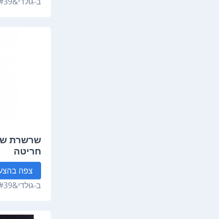
ב-
גולדי&#39;ס
שרשרת שם 
חריטה
צפה
בהצע
ב-
גולדי&#39;ס