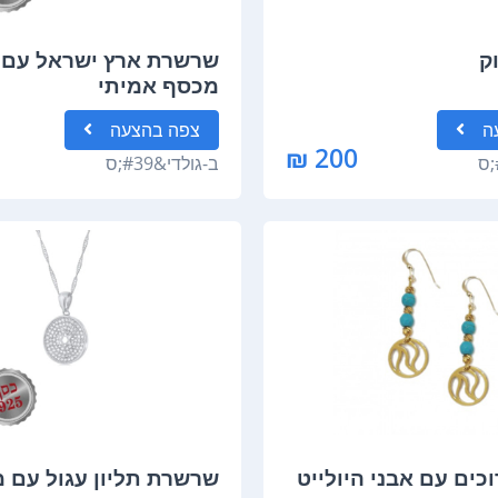
ק
שרשרת ארץ ישראל עם מ
מכסף אמיתי
ה
צפה
בהצעה
200 ₪
ב-
גולדי&#39;ס
כים עם אבני היולייט
שרשרת תליון עגול עם מ