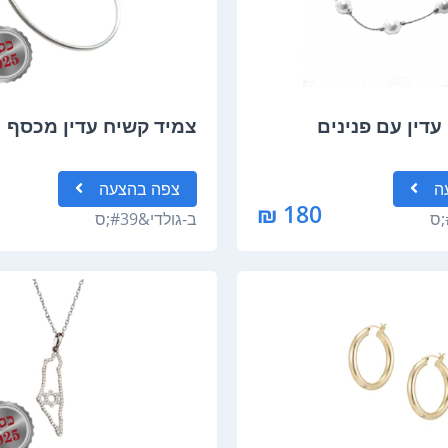
עדין עם פנינים
צמיד קשיח עדין מכסף
ה
צפה
בהצעה
180 ₪
ב-
גולדי&#39;ס