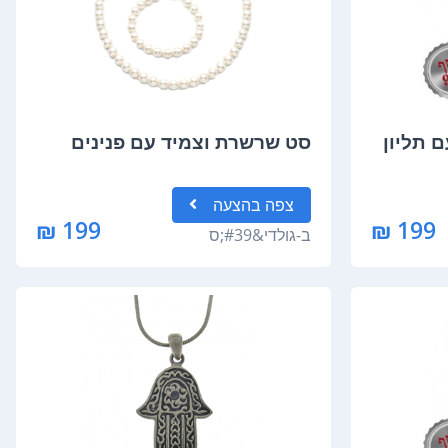
 תליון
סט שרשרת וצמיד עם פנינים
צפה
בהצעה
199 ₪
199 ₪
ב-
גולדי&#39;ס