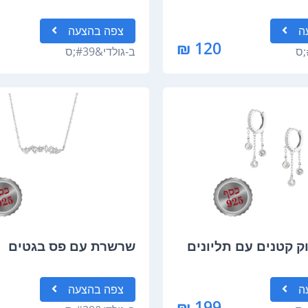
ה
צפה
בהצעה
120 ₪
ב-
גולדי&#39;ס
ק קטנים עם תליונים
שרשרת עם פס בגטים
ה
צפה
בהצעה
199 ₪