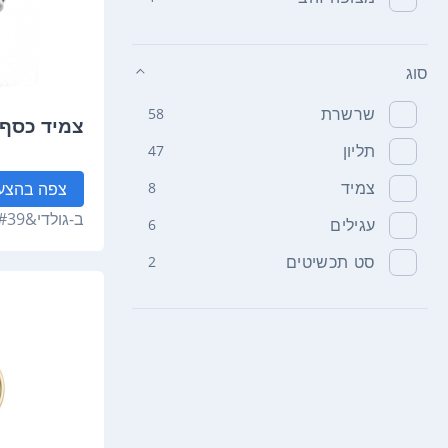
סוג
שרשרת
58
צמיד כסף 
תליון
47
צמיד
8
צפה
בהצע
ב-
גולדי&#39;ס
עגילים
6
סט תכשיטים
2