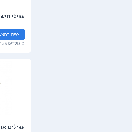
עגילי חישו
צפה
בהצע
ב-
גולדי&#39;ס
עגילים ארו