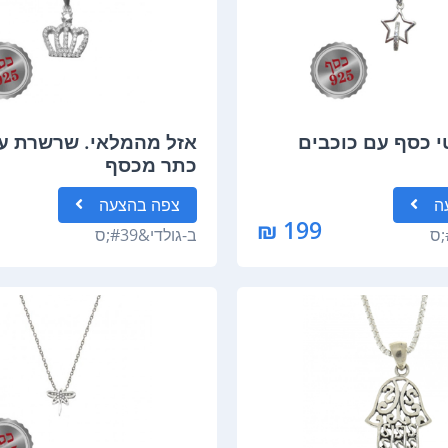
 כסף עם כוכבים
אזל מהמלאי. שרשרת עם
כתר מכסף
ה
צפה
בהצעה
199 ₪
ב-
גולדי&#39;ס