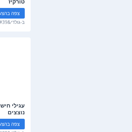
טורקיז
צפה
בהצע
ב-
גולדי&#39;ס
עגילי חישו
נוצצים
צפה
בהצע