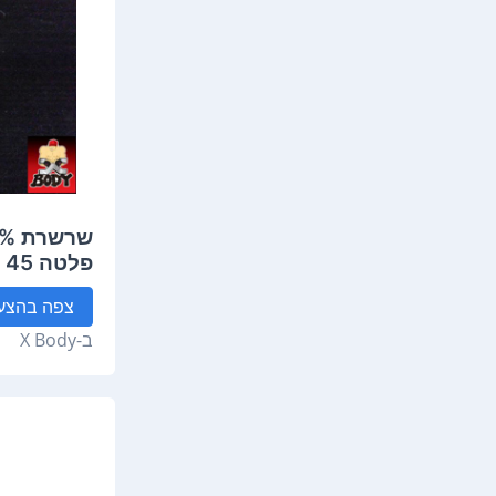
פלטה 45
צפה
בהצע
ב-
X Body