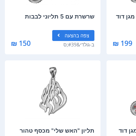
גן דוד
שרשרת עם 5 תליוני לבבות
צפה
בהצעה
150 ₪
199 ₪
ב-
גולדי&#39;ס
גן דוד
תליון "האש שלי" מכסף טהור