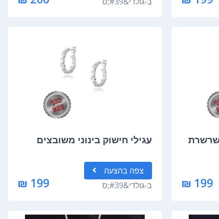
ב-
גולדי&#39;ס
 שרשרת
עגילי חישוק בינוני משובצים
צפה
בהצעה
199 ₪
199 ₪
ב-
גולדי&#39;ס