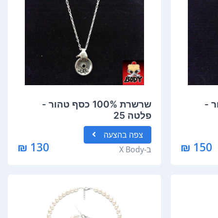
הור -
שרשרת 100% כסף טהור -
פלטה 25
צפה
בהצעה
130 ₪
150 ₪
ב-
X Body