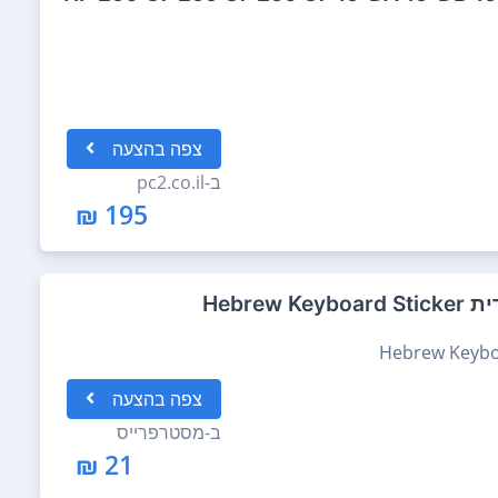
צפה
בהצעה
ב-
pc2.co.il
195 ₪
Hebre
צפה
בהצעה
ב-
מסטרפרייס
21 ₪