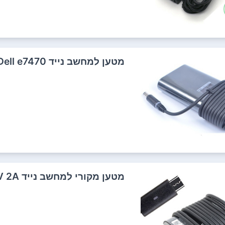
מטען למחשב נייד Dell e7470 דל
מטען מקורי למחשב נייד Type-C DELL 20V 2.25A 5V 2A דל