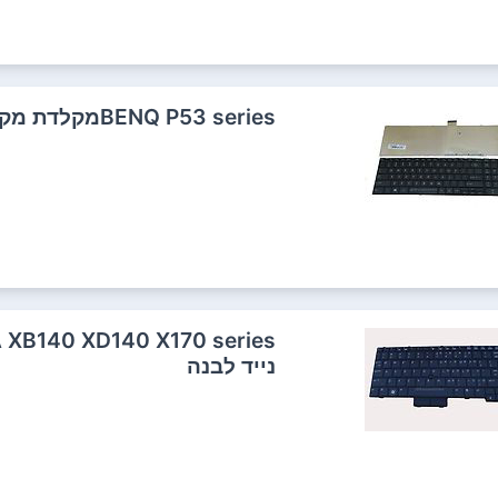
BENQ P53 seriesמקלדת מקורית למחשב נייד
נייד לבנה