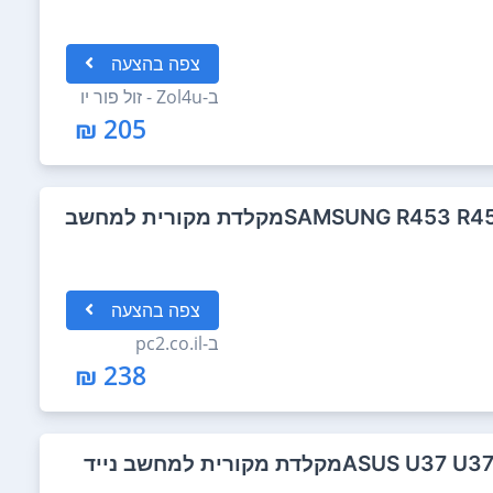
צפה
בהצעה
ב-
Zol4u - זול פור יו
205 ₪
SAMSUNG R453 R458 R408 R410 R460 SERIESמקלדת מקורית למחשב
צפה
בהצעה
ב-
pc2.co.il
238 ₪
דת מקורית למחשב נייד