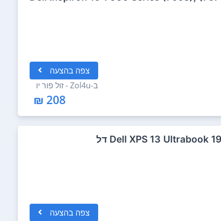
צפה
בהצעה
ב-
Zol4u - זול פור יו
208 ₪
צפה
בהצעה