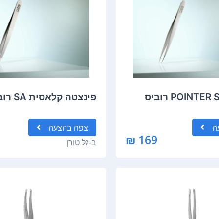
פינצטה קלאסית SA רוביס
ה
צפה
בהצעה
169 ₪
ב-
גל טורן