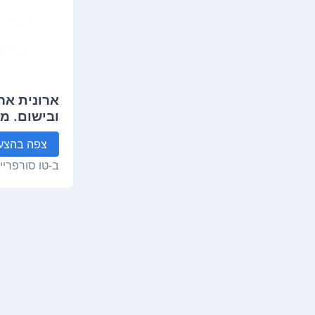
ארונית אר
ובישום. מ
צפה
בהצע
ב-
טו סורפרייז 