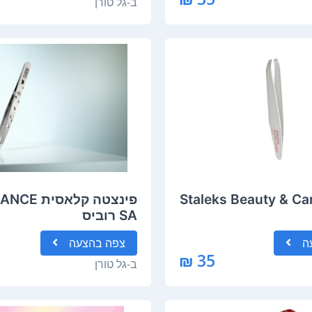
ב-
גל טורן
צטה Staleks Beauty & Care
פינצטה קלאסי
SA רוביס
ה
צפה
בהצעה
35 ₪
ב-
גל טורן