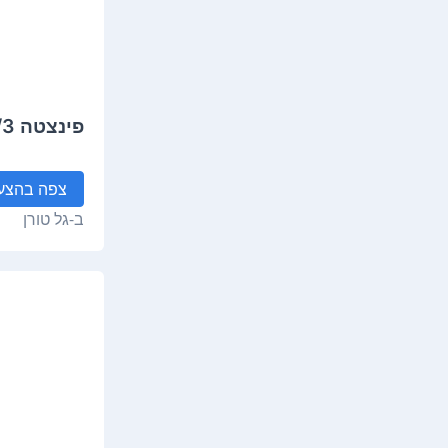
פינצטה Staleks Classic 10/3
צפה
בהצע
ב-
גל טורן