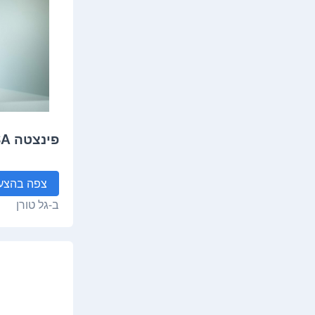
פינצטה POINTER SA רוביס
צפה
בהצע
ב-
גל טורן