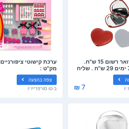
משלוח : דואר רשום 15 ש"ח.
ערכת קישוטי ציפורניים 
שליח עד 7 ימים 29 ש"ח . שליח
מק"ט :
מהיר עד 3 ימים 39 ש"ח. יתכן
ה
צפה
בהצעה
 בשליטה
7 ₪
יו
ב-
טו סורפרייז יו