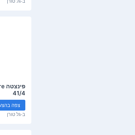
ב-
גל טורן
פינ
41/4
צפה
בהצע
ב-
גל טורן