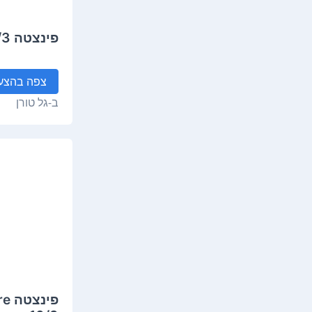
פינצטה Staleks Classic 15/3
צפה
בהצע
ב-
גל טורן
פינ