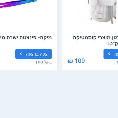
גון מוצרי קוסמטיקה
מיקה- פינצטה ישרה מי
ק"ט:
ה
צפה
בהצעה
109 ₪
יו
ב-
גל טורן