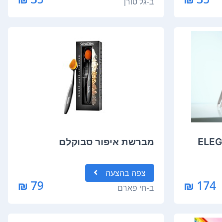
ב-
גל טורן
ת ELEGANCE
מברשת איפור סבוקלם
צפה
בהצעה
79 ₪
174 ₪
ב-
חי פארם