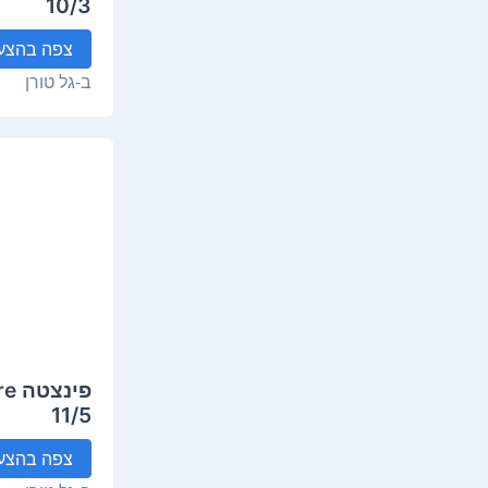
10/3
צפה
בהצע
ב-
גל טורן
פינ
11/5
צפה
בהצע