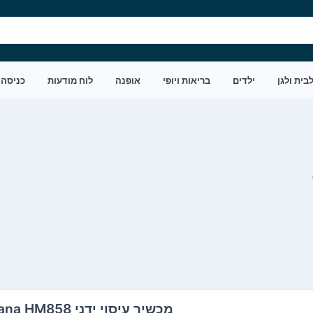
בית ולגן
ילדים
בריאות ויופי
אופנה
לוח מודעות
כניסה
‏מכשיר עיסוי ידני Medisana HM858