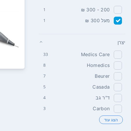
1
200 - 300 ₪
מעל 300 ₪
1
יצרן
33
Medics Care
8
Homedics
7
Beurer
5
Casada
ד"ר גב
4
3
Carbon
הצג עוד