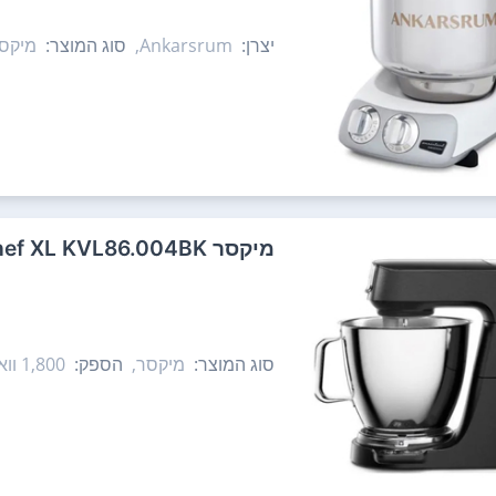
יצרן:
Ankarsrum,
סוג המוצר:
מיקס
‏מיקסר Kenwood Titanume Chef XL KVL86.004BK קנווד
סוג המוצר:
מיקסר,
הספק:
1,800‏ וואט,