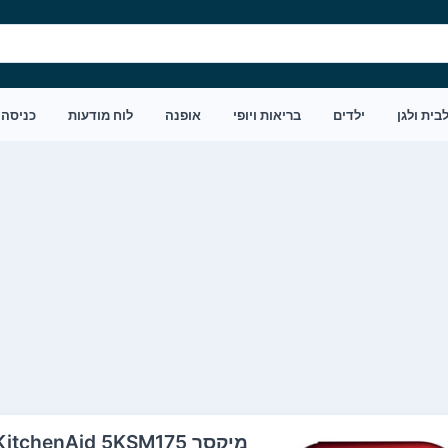
בית ולגן
ילדים
בריאות ויופי
אופנה
לוח מודעות
כניסה
‏מיקסר KitchenAid 5KSM175 קיטשן אייד