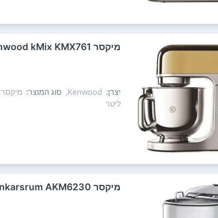
‏מיקסר Kenwood kMix KMX761 קנווד
יצרן:
Kenwood,
סוג המוצר:
מיקסר,
ליטר
‏מיקסר Ankarsrum AKM6230