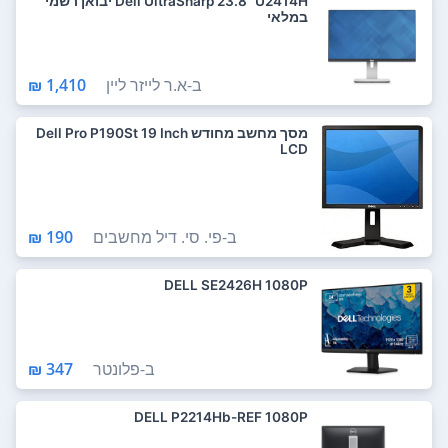
Dell UltraSharp 23.8" U2414H יבואן רשמי
במלאי
ב-
א.ר לייזר ליין
1,410 ₪
מסך מחשב מחודש Dell Pro P190St 19 Inch
LCD
ב-
פי. סי. דיל מחשבים
190 ₪
DELL SE2426H 1080P
ב-
פלונטר
347 ₪
DELL P2214Hb-REF 1080P