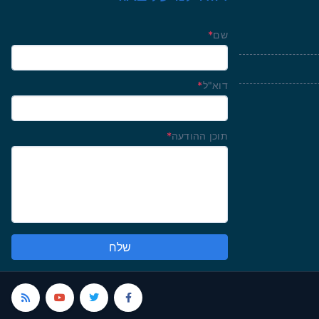
שם
*
דוא"ל
*
תוכן ההודעה
*