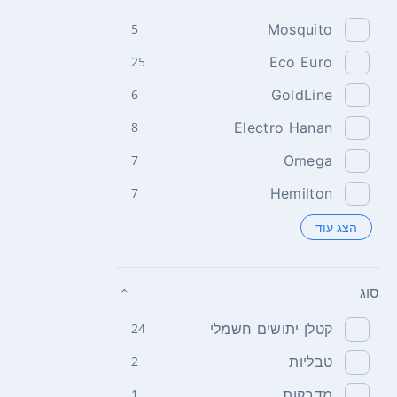
5
Mosquito
25
Eco Euro
6
GoldLine
8
Electro Hanan
7
Omega
7
Hemilton
הצג עוד
סוג
קטלן יתושים חשמלי
24
טבליות
2
מדבקות
1