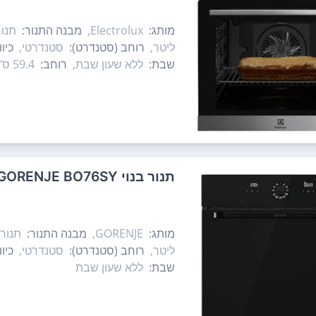
מותג:
Electrolux,
מבנה התנור:
תנור
ליטר,
רוחב (סטנדרט):
סטנדרטי,
כיו
שבת:
ללא שעון שבת,
רוחב:
59.4 ס"מ,
‏תנור בנוי GORENJE BO76SY גורנייה
מותג:
GORENJE,
מבנה התנור:
תנור 
ליטר,
רוחב (סטנדרט):
סטנדרטי,
כיו
שבת:
ללא שעון שבת