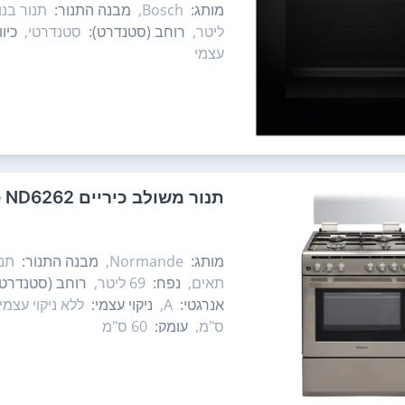
מותג:
Bosch,
מבנה התנור:
תנור בנוי
ליטר,
רוחב (סטנדרט):
סטנדרטי,
כיו
עצמי
‏תנור משולב כיריים Normande ND6262 נורמנדי
מותג:
Normande,
מבנה התנור:
תנו
תאים,
נפח:
69 ליטר,
רוחב (סטנדרט)
אנרגטי:
A,
ניקוי עצמי:
ללא ניקוי עצמי,
ס"מ,
עומק:
60 ס"מ