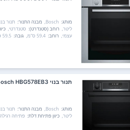
מותג:
Bosch,
מבנה התנור:
תנור בנוי
ליטר,
רוחב (סטנדרט):
סטנדרטי,
כיו
עצמי,
רוחב:
59.4 ס"מ,
גובה:
59.5 ס"מ,
‏תנור בנוי Bosch HBG578EB3 בוש
מותג:
Bosch,
מבנה התנור:
תנור בנוי
ליטר,
כיוון פתיחת דלת:
פתיחה רגילה 