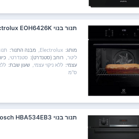
‏תנור בנוי Electrolux EOH6426K אלקטרולוקס
מותג:
Electrolux,
מבנה התנור:
תנור
ליטר,
רוחב (סטנדרט):
סטנדרטי,
כיו
עצמי:
ללא ניקוי עצמי,
שעון שבת:
ללא
ס"מ
‏תנור בנוי Bosch HBA534EB3 בוש