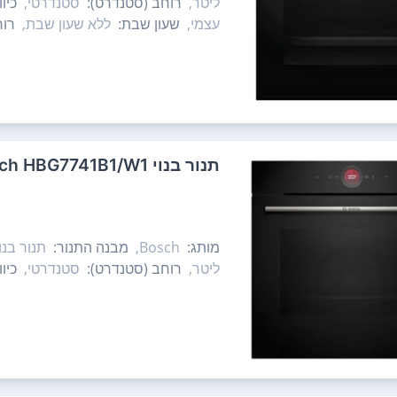
ליטר,
רוחב (סטנדרט):
סטנדרטי,
כיו
עצמי,
שעון שבת:
ללא שעון שבת,
רוח
‏תנור בנוי Bosch HBG7741B1/W1 בוש
מותג:
Bosch,
מבנה התנור:
תנור בנוי
ליטר,
רוחב (סטנדרט):
סטנדרטי,
כיו