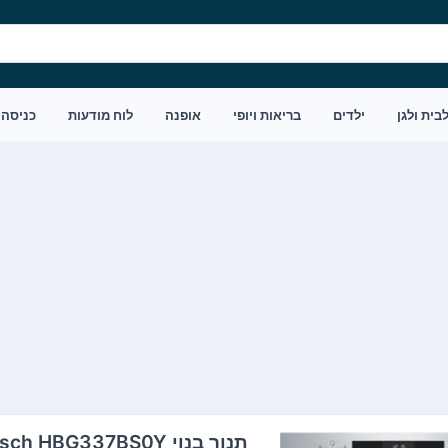
בית ולגן
ילדים
בריאות ויופי
אופנה
לוח מודעות
כניסה
‏תנור בנוי Bosch HBG337BS0Y בוש