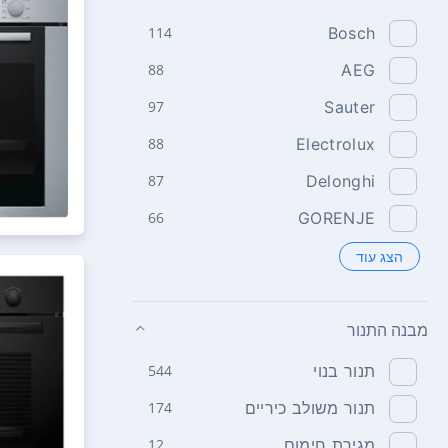
114
Bosch
88
AEG
97
Sauter
88
Electrolux
87
Delonghi
66
GORENJE
הצג עוד
מבנה התנור
תנור בנוי
544
תנור משולב כיריים
174
מגירת חימום
12