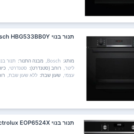
‏תנור בנוי Bosch HBG533BB0Y בוש
מותג:
Bosch,
מבנה התנור:
תנור בנוי
ליטר,
רוחב (סטנדרט):
סטנדרטי,
כיו
עצמי,
שעון שבת:
ללא שעון שבת,
רוח
‏תנור בנוי Electrolux EOP6524X אלקטרולוקס