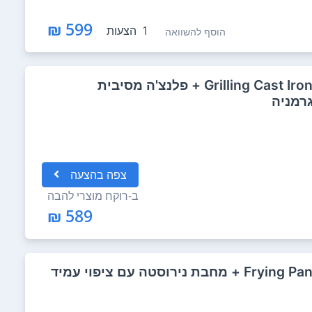
599 ₪
1
הצעות
הוסף להשוואה
אביזרים למטבח , Grilling Cast Iron 28x28cm + פלנצ'ה מסיבית
צפה
בהצעה
ב-
רוקח מוצרי להבה
589 ₪
אביזרים למטבח , Frying Pan ProResist + מחבת נירוסטה עם ציפוי עמיד