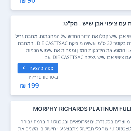
עם ציפוי אבן שיש . מק"ט:
וי אבן שיש קבלו את הדור החדש של המחבתות. מחבת גריל
מתהפכת עם ציפוי אבן שיש ... המחברת בקוטר 32 ס"מ ועשויה מיציקת DIE CASTTSAC . המחבת
מגיעה עם ציפוי NONSTICK מבית ILAG המונע את הידבקות המזון ומפחית את שימוש הכמות
בשמן.מחבת גריל דו צדדית מתהפכת עם ציפוי אבן שיש .יציקה DIE CASTTSAC .עם
NON מבית ILAG המונע את הידבקות המזון ומפחית את שימוש הכמות בשמן.פיזור חום
צפה
בהצעה
ינדוקציה.עיצוב המשטח עם פסי צלייה.באריזת
ב-
טו סורפרייז יו
199 ₪
כלי הבישול של MORPHY RICHARDS מיוצרים בסטנדרטים אירופאיים ובטכנולוגיה ברמה גבוהה.
סדרת PLATINUM עשויה בטכנולוגית FORGED. ייצור כלי הבישול מתבצע ע"י חישול בו משנים את