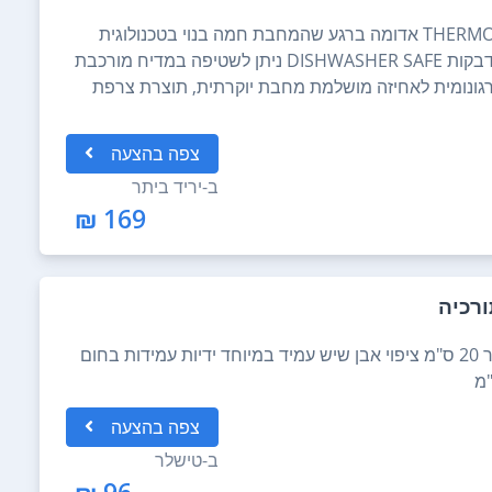
קוטר 24 המחבת כוללת נקודת THERMO SPOT אדומה ברגע שהמחבת חמה בנוי בטכנולוגית
TEFLON NON-STICK חומר המונע הידבקות DISHWASHER SAFE ניתן לשטיפה במדיח מורכבת
גונומית לאחיזה מושלמת מחבת יוקרתית, תוצרת צרפת
צפה
בהצעה
ב-
יריד ביתר
169 ₪
מחבת שקשוקה סדרת ORNELLA קוטר 20 ס"מ ציפוי אבן שיש עמיד במיוחד ידיות עמידות בחום
צפה
בהצעה
ב-
טישלר
96 ₪