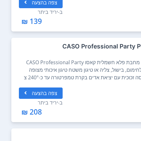
צפה
בהצעה
ב-
יריד ביתר
139 ₪
אחריות שנה ע"י היבואן הרישמי אס.ג'י מחבת פלא חשמלית קאסו CASO Professional Party
ימום, בישול, צליה או טיגון משטח טיגון איכותי מצופה
כוכית עם יציאת אדים בקרת טמפרטורה עד כ-240° צ
צפה
בהצעה
ב-
יריד ביתר
208 ₪