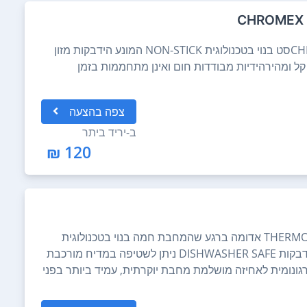
זוג מחבתות כרומקס CHROMEX CH-756סט בנוי בטכנולוגית NON-STICK המונע הידבקות מזון
קל ומהירהידיות מבודדות חום ואינן מתחממות בזמן
צפה
בהצעה
ב-
יריד ביתר
120 ₪
קוטר 20 המחבת כוללת נקודת THERMO SPOT אדומה ברגע שהמחבת חמה בנוי בטכנולוגית
TEFLON NON-STICK חומר המונע הידבקות DISHWASHER SAFE ניתן לשטיפה במדיח מורכבת
גונומית לאחיזה מושלמת מחבת יוקרתית, עמיד ביותר בפני