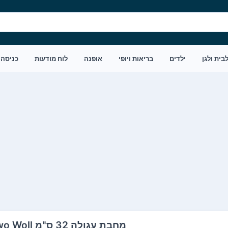
בית ולגן
ילדים
בריאות ויופי
אופנה
לוח מודעות
כניסה
מחבת עגולה 32 ס"מ Titanium Nowo Woll