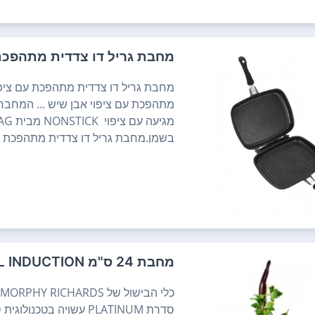
מחבת גריל דו צדדית מתהפכת 
מחבת גריל דו צדדית מתהפכת עם ציפ
ציפוי STICK
אחיד.מתאים לכל סוגי הכיריים, כולל א
מתנה.אחריות:שנה.
מחבת 24 ס"מ MORPHY RICHARDS PLATINUM FULL INDUCTION