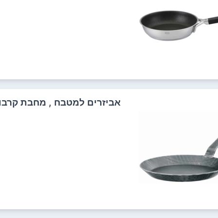
אביזרים למטבח , מחבת קרבון + מחבת ברזל sle