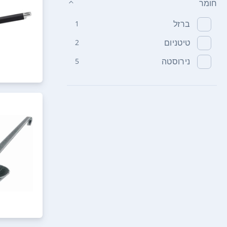
חומר
ברזל
1
טיטניום
2
נירוסטה
5