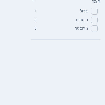
חומר
ברזל
1
טיטניום
2
נירוסטה
5