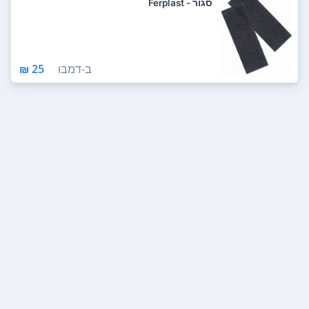
סגור - Ferplast
ב-
דמבו
25 ₪