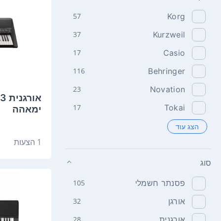
57
Korg
37
Kurzweil
17
Casio
116
Behringer
23
Novation
‏א
17
Tokai
ימאהה
הצג עוד
1 הצעות
סוג
פסנתר חשמלי
105
אורגן
32
אורגנית
28