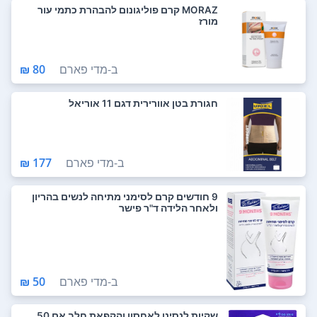
MORAZ קרם פוליגונום להבהרת כתמי עור
מורז
ב-
מדי פארם
80 ₪
חגורת בטן אוורירית דגם 11 אוריאל
ב-
מדי פארם
177 ₪
9 חודשים קרם לסימני מתיחה לנשים בהריון
ולאחר הלידה ד"ר פישר
ב-
מדי פארם
50 ₪
שקיות לנסינו לאחסון והקפאת חלב אם 50