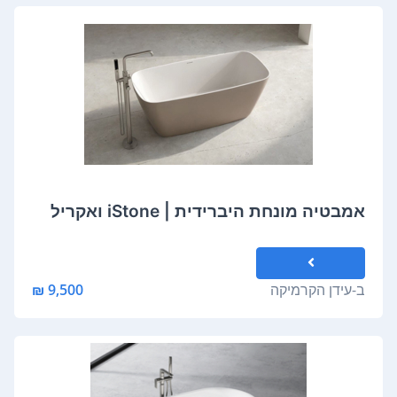
אמבטיה מונחת היברידית | iStone ואקריל
ב-
עידן הקרמיקה
9,500 ₪