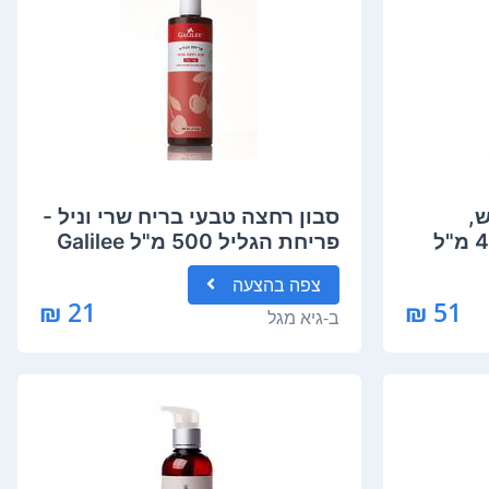
,
סבון רחצה טבעי בריח שרי וניל -
גרניום ולבונה לבידו 400 מ"ל
פריחת הגליל 500 מ"ל Galilee
Pure
צפה
בהצעה
21 ₪
51 ₪
ב-
גיא מגל