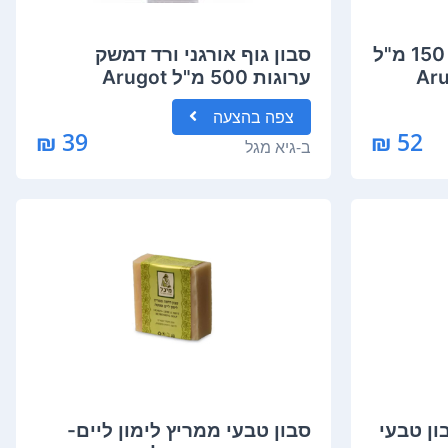
סבון פנים יסמין ערוגות 150 מ"ל
סבון גוף אורגני ורד דמשק
Aru
ערוגות 500 מ"ל Arugot
Organic Body Soap Damask
צפה
בהצעה
Rose
39 ₪
52 ₪
ב-
גיא מגל
ון טבעי
סבון טבעי ממריץ לימון ליים-