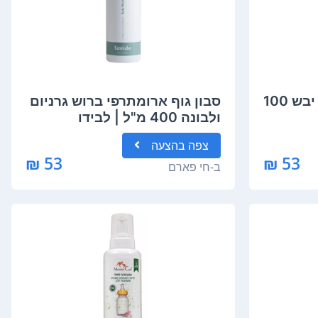
סבון פנים לעור רגיל עד יבש 100
סבון גוף ארומתרפי ברוש גרניום
ולבונה 400 מ"ל | לבידו
LAVIDO
צפה
בהצעה
53 ₪
53 ₪
ב-
חי פארם