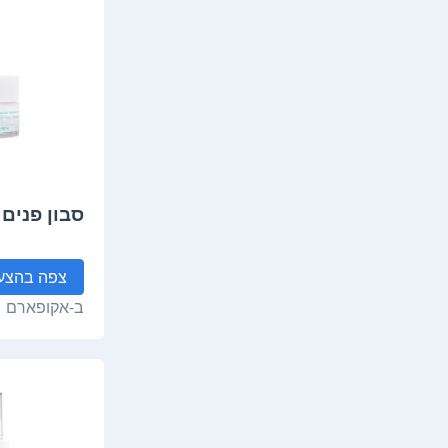
סבון פנים 
צפה
בהצע
ב-
אקופארם