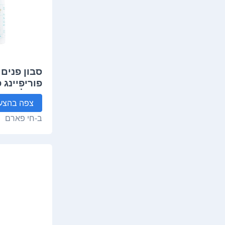
סבון פנים
מ"ל | לבידו IDO
צפה
בהצע
ב-
חי פארם