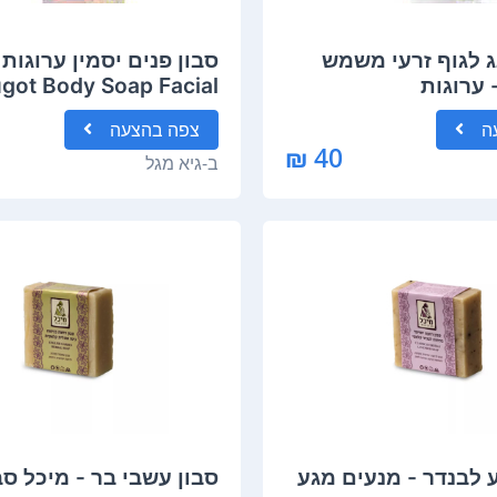
ג לגוף זרעי משמש
got Body Soap Facial
wash
ה
צפה
בהצעה
40 ₪
ב-
גיא מגל
ע לבנדר - מנעים מגע
סבון עשבי בר - מיכל סב