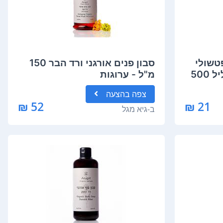
טשולי
סבון פנים אורגני ורד הבר 150
לבנדר וניל - פריחת הגליל 500
מ"ל - ערוגות
צפה
בהצעה
52 ₪
21 ₪
ב-
גיא מגל