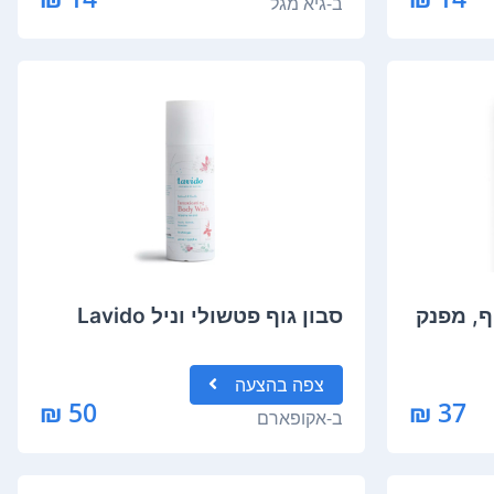
ב-
גיא מגל
ף, מפנק
סבון גוף פטשולי וניל Lavido
צפה
בהצעה
50 ₪
37 ₪
ב-
אקופארם