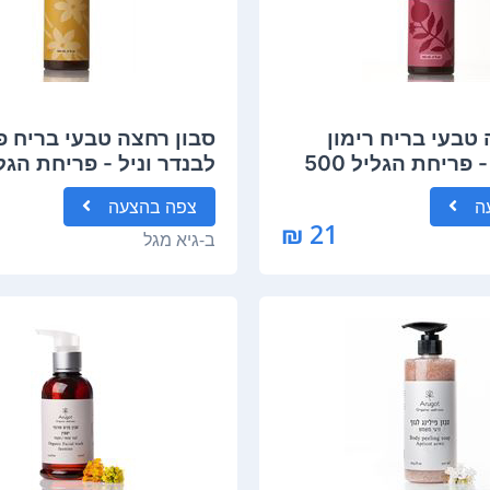
טבעי בריח רימון
סבון רחצה טבעי בריח פ
היביסקוס - פריחת הגליל 500
מ"ל Galilee Pure
ה
צפה
בהצעה
21 ₪
ב-
גיא מגל