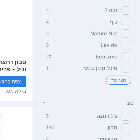
נקה 7
4
כיף
4
3
Nature Nut
8
Lavido
20
EcoLove
סבון רחצה
מיכל סבון טבעי
11
lilee Pure
הצג עוד
צפה
בהצע
ב-
גיא מגל
סוג
ג'ל רחצה
8
סבון
137
סבון נוזלי
4