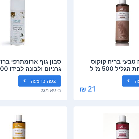
 טבעי בריח קוקוס
סבון גוף ארומתרפי ברוש
וניל - פריחת הגליל 500 מ"ל
Lavido Body Wash
Ga
ה
צפה
בהצעה
21 ₪
ב-
גיא מגל