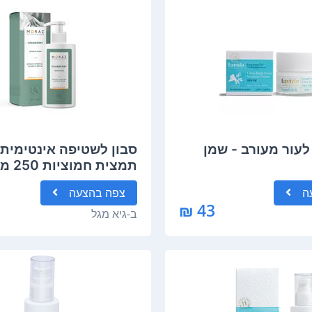
לעור מעורב - שמן
סבון לשטיפה אינטימית
תמצית חמוציות 250 מ"ל - מורז
ה
צפה
בהצעה
43 ₪
ב-
גיא מגל