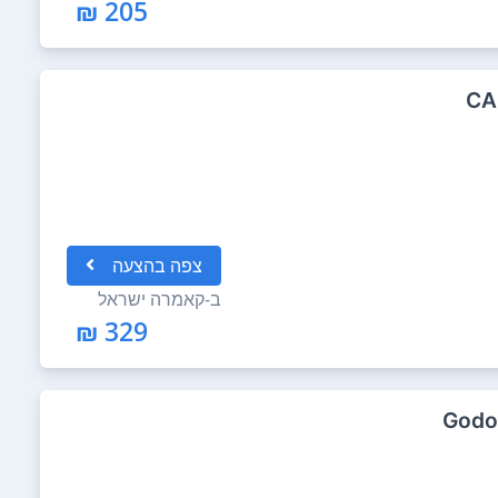
205 ₪
CA
צפה
בהצעה
ב-
קאמרה ישראל
329 ₪
Godo