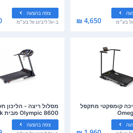
עה
צפה
בהצעה
₪
4,650 ₪
וול בע״מ
ב-
יגל ליבינג וול בע״מ
כה קומפקטי מתקפל
מסלול ריצה - הליכון ח
Olympic 8600 מבית York®
עה
צפה
בהצעה
₪
1,960 ₪