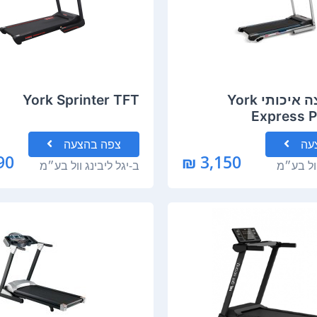
מסלול ריצה איכותי York
York Sprinter TFT
Express 
עה
צפה
בהצעה
0 ₪
3,150 ₪
וול בע״מ
ב-
יגל ליבינג וול בע״מ