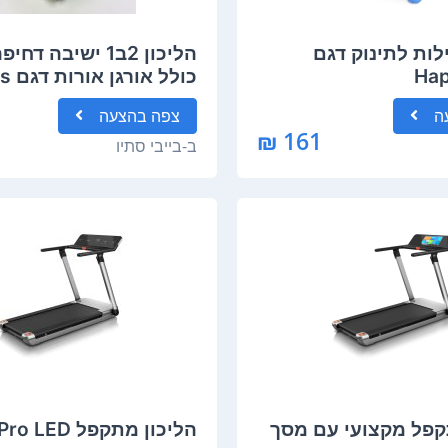
לות לתינוק דגם
הליכון 2ב1 ישיבה ד
Hap
כולל 
Rocker
ה
צפה
בהצעה
161 ₪
ב-
בייבי סתיו
קפל מקצועי עם מסך
הליכון מתקפל Pro LED