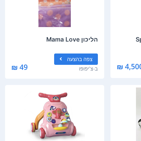
הליכון Mama Love
צפה
בהצעה
4,500 
49 ₪
ב-
צ'יפופו