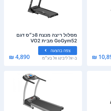
מסלול ריצה מנצח 8כ״ס דגם
GoGym52 מבית VO2
צפה
בהצעה
4,890 ₪
10,89
ב-
יגל ליבינג וול בע״מ