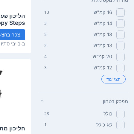
מהירות מקסימלית
16‏ קמ"ש
13
הליכון פעי
py Steps
14‏ קמ"ש
3
18‏ קמ"ש
5
צפה
בהצע
ב-
בייבי סתיו
13‏ קמ"ש
2
20‏ קמ"ש
4
12‏ קמ"ש
3
הצג עוד
מפסק בטחון
כולל
28
לא כולל
1
הליכון מת