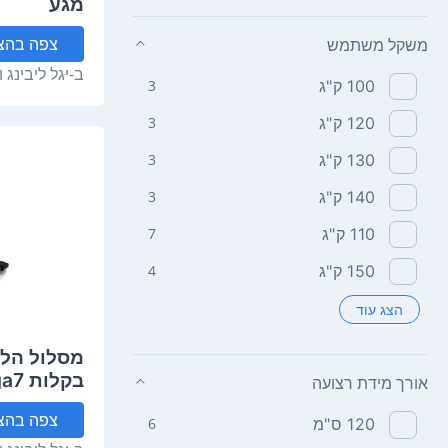
מגע
משקל משתמש
צפה
בהצ
ב-
יגל ליבינג 
100‏ ק"ג
3
120‏ ק"ג
3
130‏ ק"ג
3
140‏ ק"ג
3
110‏ ק"ג
7
150‏ ק"ג
4
הצג עוד
מסלול הלי
בקלות Omega7
אורך מידת רצועה
צפה
בהצ
120‏ ס"מ
6