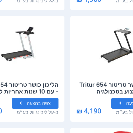
וול בע״מ
ב-
יגל ליבינג וול בע״מ
הליכון כושר טריטור Tritur 654
הליכון כו
Max מנוע בטכנולגיה
- עם 10 שנות אחריות למנוע
B" שקט חסכוני בצריכת
עה
צפה
בהצעה
החשמל וחזק 7.5 כ"ס , עם קירור
₪
4,190 ₪
וול בע״מ
ב-
יגל ליבינג וול בע״מ