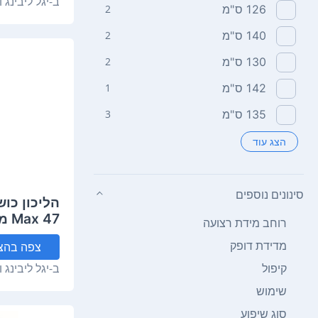
ב-
יגל ליבינג 
126‏ ס"מ
2
140‏ ס"מ
2
130‏ ס"מ
2
142‏ ס"מ
1
135‏ ס"מ
3
הצג עוד
סינונים נוספים
 47
רוחב מידת רצועה
"LDC
מדידת דופק
צפה
בהצ
אוויר
ב-
יגל ליבינג 
קיפול
שימוש
סוג שיפוע