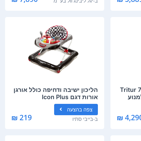
ב-
יגל ליבינג וול בע״מ
שר טריטור Tritur 754
הליכון ישיבה ודחיפה כולל אורגן
אורות דגם Icon Plus
צפה
בהצעה
219 ₪
4,290 
ב-
בייבי סתיו