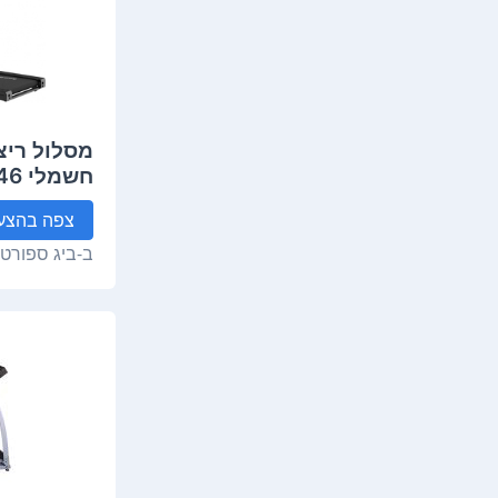
מסלול ריצ
חשמלי Zoom46 מבית VO2
צפה
בהצע
ב-
ביג ספורט