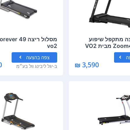
ה מתקפל שיפוע
vo2
ה
צפה
בהצעה
₪
3,590 ₪
ב-
יגל ליבינג וול בע״מ