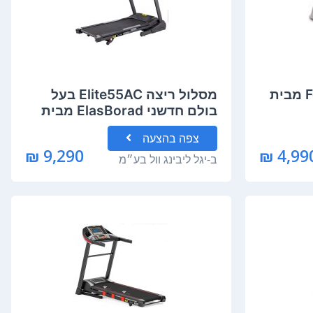
מסלול ריצה Forever 49 מבית
מסלול ריצה Elite55AC בעל
בולם חדשני ElasBorad מבית
Vo2
צפה
בהצעה
9,290 ₪
4,990 
ב-
יגל ליבינג וול בע״מ