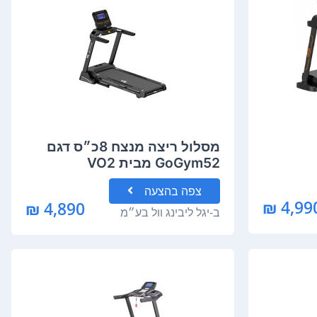
מסלול ריצה מנצח 8כ״ס דגם
GoGym52 מבית VO2
צפה
בהצעה
4,990 
4,890 ₪
ב-
יגל ליבינג וול בע״מ