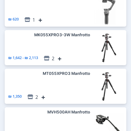
620 ₪
1
MK055XPRO3-3W Manfrotto
2,113 ₪ - 1,642 ₪
2
MT055XPRO3 Manfrotto
1,350 ₪
2
MVH500AH Manfrotto