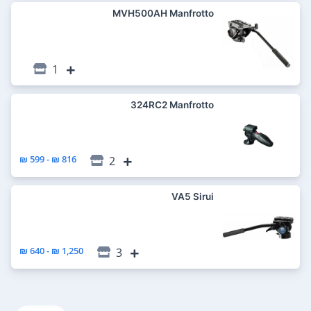
MVH500AH Manfrotto
1
324RC2 Manfrotto
816 ₪ - 599 ₪
2
VA5 Sirui
1,250 ₪ - 640 ₪
3