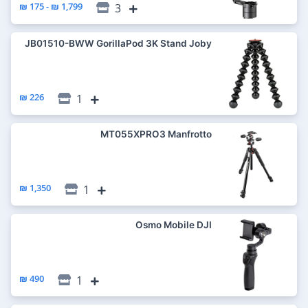
1,799 ₪ - 175 ₪
3
JB01510-BWW GorillaPod 3K Stand Joby
226 ₪
1
MT055XPRO3 Manfrotto
1,350 ₪
1
Osmo Mobile DJI
490 ₪
1