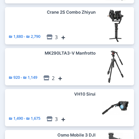
Crane 2S Combo Zhiyun
2,790 ₪ - 1,880 ₪
3
MK290LTA3-V Manfrotto
1,149 ₪ - 920 ₪
2
VH10 Sirui
1,675 ₪ - 1,490 ₪
3
Osmo Mobile 3 DJI