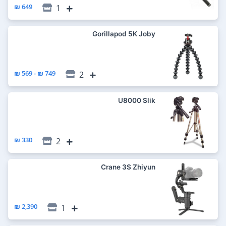
649 ₪
1
Gorillapod 5K Joby
749 ₪ - 569 ₪
2
U8000 Slik
330 ₪
2
Crane 3S Zhiyun
2,390 ₪
1