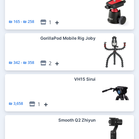
258 ₪ - 165 ₪
1
GorillaPod Mobile Rig Joby
358 ₪ - 342 ₪
2
VH15 Sirui
3,658 ₪
1
Smooth Q2 Zhiyun