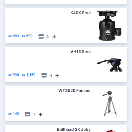
K40X Sirui
699 ₪ - 689 ₪
4
VH15 Sirui
1,150 ₪ - 990 ₪
3
WT3520 Fancier
149 ₪
1
Ballhead 3K Joby