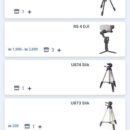
1
RS 4 DJI
2,699 ₪ - 1,998 ₪
3
U874 Slik
1
U873 Slik
209 ₪
1