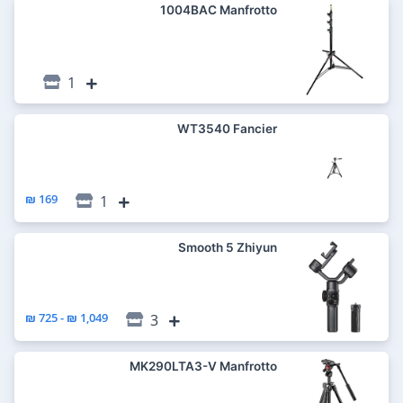
1004BAC Manfrotto
1
WT3540 Fancier
169 ₪
1
Smooth 5 Zhiyun
1,049 ₪ - 725 ₪
3
MK290LTA3-V Manfrotto