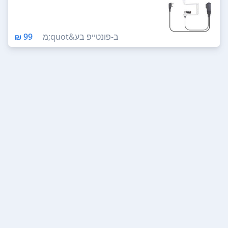
ב-
פונטייפ בע&quot;מ
99 ₪