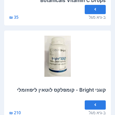
Botanicals Vitamin C Drops
ב-
גיא מגל
35 ₪
קוגני Bright - קומפלקס לוטאין ליפוזומלי
ב-
גיא מגל
210 ₪