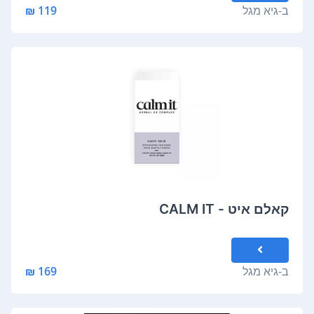
ב-
גיא מגל
119 ₪
קאלם איט - CALM IT
ב-
גיא מגל
169 ₪