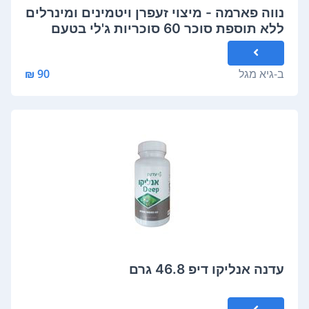
נווה פארמה - מיצוי זעפרן ויטמינים ומינרלים
ללא תוספת סוכר 60 סוכריות ג'לי בטעם
פירות טרופיים 180 גרם Naveh Pharma BE
HAPPY
ב-
גיא מגל
90 ₪
עדנה אנליקו דיפ 46.8 גרם