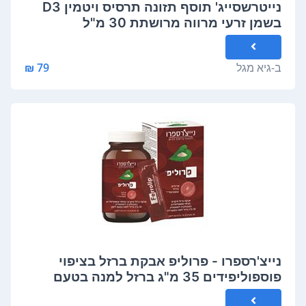
נייטרשסייג' תוסף תזונה תרסיס ויטמין D3
בשמן זרעי מרווה מרושתת 30 מ"ל
NATURESAGE
ב-
גיא מגל
79 ₪
נייצ'רספרו - פרוליפ אבקת ברזל בציפוי
פוספוליפידים 35 מ"ג ברזל למנה בטעם
לימון 54 גרם Nature'sPro Ferollip