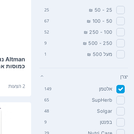
25
25 - 50 ₪
67
50 - 100 ₪
52
100 - 250 ₪
9
250 - 500 ₪
מעל 500 ₪
1
כמוסות א
יצרן
2 הצעות
אלטמן
149
65
SupHerb
48
Solgar
בפנטן
9
29
Nutri Care