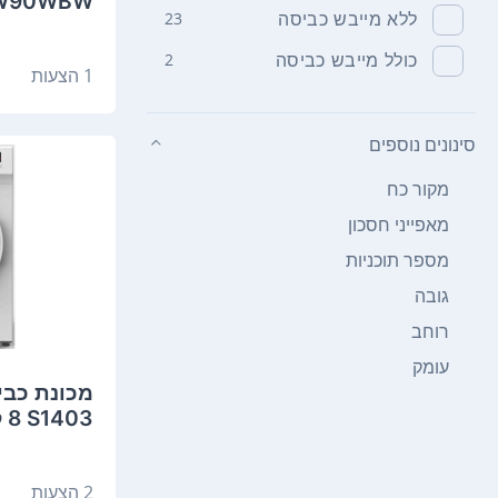
MF200W90WBW ‏9
ללא מייבש כביסה
23
כולל מייבש כביסה
2
1 הצעות
סינונים נוספים
מקור כח
מאפייני חסכון
מספר תוכניות
גובה
רוחב
עומק
S1403 ‏8 ‏ק"ג מידאה
2 הצעות