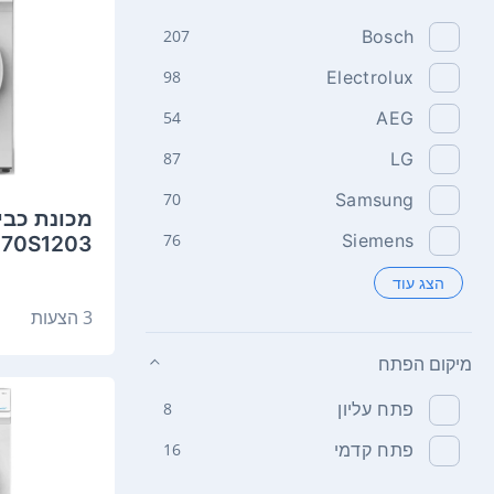
207
Bosch
98
Electrolux
54
AEG
87
LG
70
Samsung
76
Siemens
MFN70S1203 ‏7 ‏ק"
הצג עוד
3 הצעות
מיקום הפתח
פתח עליון
8
פתח קדמי
16